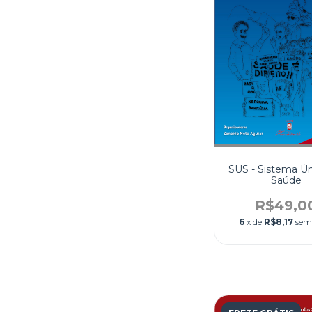
SUS - Sistema Ú
Saúde
R$49,0
6
x de
R$8,17
sem