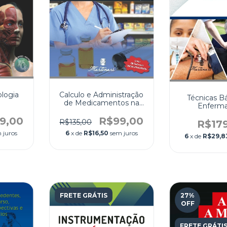
ologia
Calculo e Administração
Técnicas B
de Medicamentos na
Enferm
Enfermagem
9,00
R$99,00
R$135,00
R$17
 juros
6
x de
R$16,50
sem juros
6
x de
R$29,8
FRETE GRÁTIS
27
%
OFF
FRETE GRÁTI