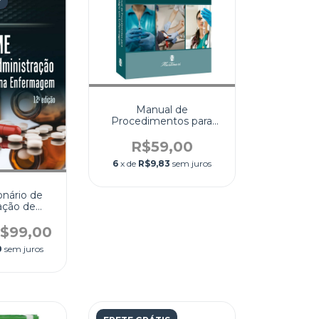
Manual de
Procedimentos para
Estágio em
Enfermagem
R$59,00
6
x de
R$9,83
sem juros
nário de
ação de
ntos na
agem
$99,00
0
sem juros