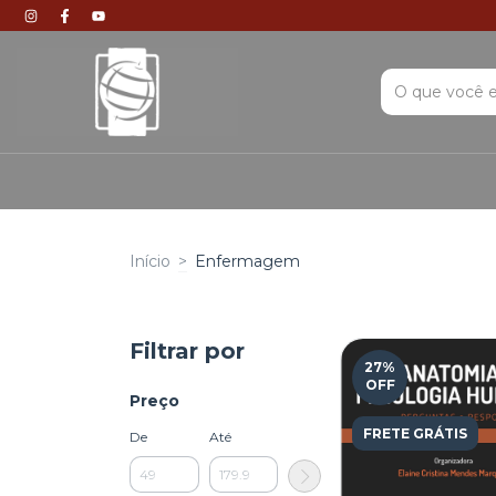
Início
>
Enfermagem
Filtrar por
27
%
OFF
Preço
FRETE GRÁTIS
De
Até