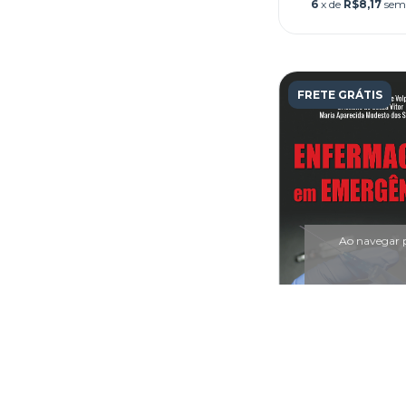
6
x de
R$8,17
sem
FRETE GRÁTIS
Ao navegar p
Enfermagem
Emergênci