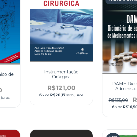
Instrumentação
nico de
Cirúrgica
DAME Dicio
R$121,00
Administr
0
Medicame
6
x de
R$20,17
sem juros
 juros
Enferm
R
R$135,00
6
x de
R$16,5