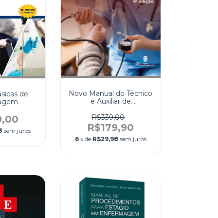
Novo Manual do Técnico
ásicas de
e Auxiliar de
agem
Enfermagem
R$339,00
9,00
R$179,90
3
sem juros
6
x de
R$29,98
sem juros
S