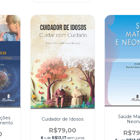
Saúde Ma
ações
Cuidador de Idosos
Neona
amento
R$79,00
R$79
0
6
x de
R$13,17
sem juros