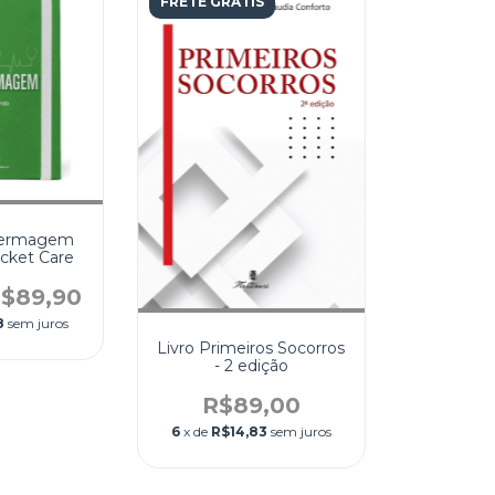
FRETE GRÁTIS
fermagem
cket Care
$89,90
8
sem juros
Livro Primeiros Socorros
- 2 edição
R$89,00
6
x de
R$14,83
sem juros