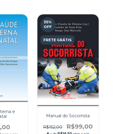
35
%
OFF
FRETE GRÁTIS
terna e
Manual do Socorrista
tal
R$99,00
,00
R$152,00
6
x de
R$16,50
sem juros