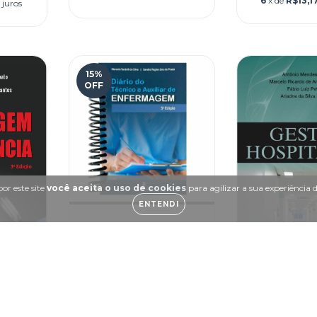
6
x de
R$13,1
 juros
15
%
OFF
or este site
você aceita o uso de cookies
para agilizar a sua experiência
ENTENDI
Diário do Técnico e
Auxiliar de Enfermagem
R$49,90
R$59,00
6
x de
R$8,32
sem juros
Gestão Ho
 em
as
R$99