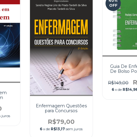
40
%
OFF
Guia De En
De Bolso Po
R
R$149,00
6
x de
R$14,9
 em
em
Enfermagem Questões
0
para Concursos
 juros
R$79,00
6
x de
R$13,17
sem juros