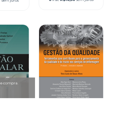
7
sem juros
 de compra.
spitalar
Gestão da Qualidade:
Ferramentas que
,00
Contribuem para o