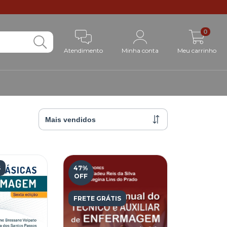
0
Atendimento
Minha conta
Meu carrinho
S
47
%
OFF
FRETE GRÁTIS