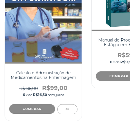
Manual de Proc
Estágio em
R$5
6
x de
R$9,
Calculo e Administração de
Medicamentos na Enfermagem
R$99,00
R$135,00
6
x de
R$16,50
sem juros