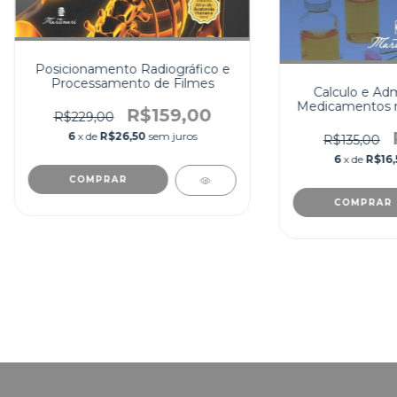
Posicionamento Radiográfico e
Processamento de Filmes
Calculo e Adm
Medicamentos 
R$159,00
R$229,00
6
x de
R$26,50
sem juros
R$135,00
6
x de
R$16,