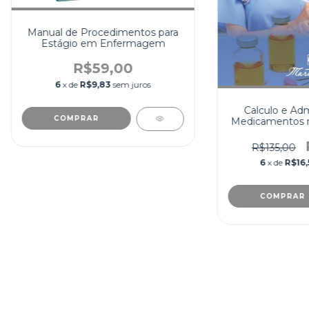
Manual de Procedimentos para
Estágio em Enfermagem
R$59,00
6
x de
R$9,83
sem juros
Calculo e Adm
Medicamentos 
R$135,00
6
x de
R$16,