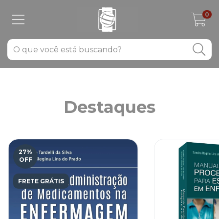
0
Destaques
27
%
OFF
FRETE GRÁTIS