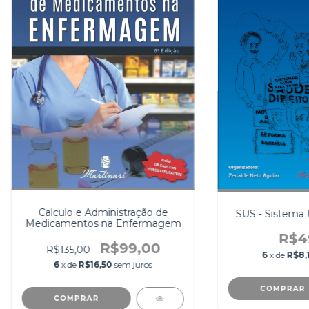
Calculo e Administração de
SUS - Sistema 
Medicamentos na Enfermagem
R$4
R$99,00
R$135,00
6
x de
R$8,
6
x de
R$16,50
sem juros