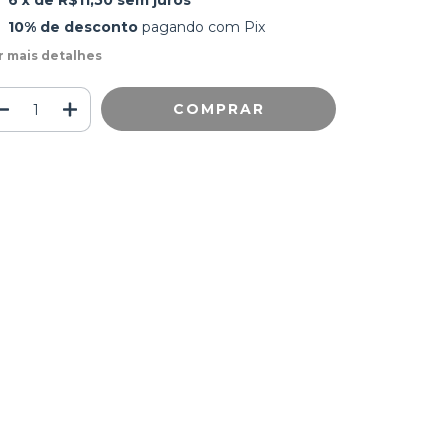
6
x de
R$11,50
sem juros
10% de desconto
pagando com Pix
r mais detalhes