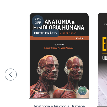
27
%
OFF
FRETE GRÁTIS
Anatomia e Fisiologia Humana
o de Saúde