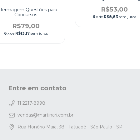
R$53,00
fermagem Questões para
Concursos
6
x de
R$8,83
sem juros
R$79,00
6
x de
R$13,17
sem juros
Entre em contato
11 2217-8998
vendas@martinari.com.br
Rua Honório Maia, 38 - Tatuapé - São Paulo - SP