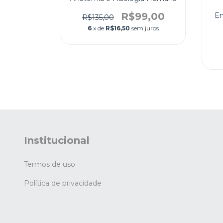
R$99,00
En
0
R$135,00
6
x de
R$16,50
sem juros
 juros
Institucional
Termos de uso
Política de privacidade