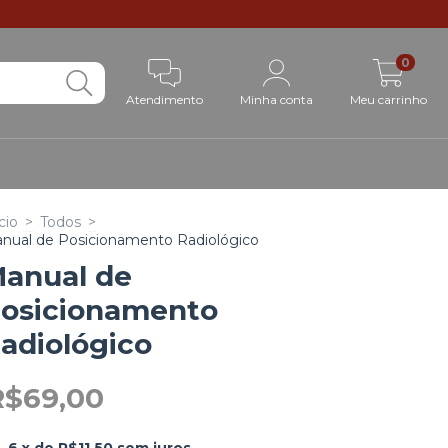
0
Atendimento
Minha conta
Meu carrinho
cio
>
Todos
>
nual de Posicionamento Radiológico
anual de
osicionamento
adiológico
R$69,00