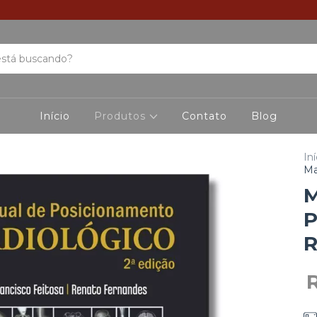
Início
Produtos
Contato
Blog
Iní
Ma
M
P
R